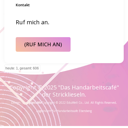
Kontakt
Ruf mich an.
(RUF MICH AN)
heute: 1, gesamt: 606
Copyright © 2025 "Das Handarbeitscafé"
der Stricklieseln.
Design:
TemplateMo
Copyright © 2022 EduWell Co., Ltd. All Rights Reserved,
abgeändert für Handarbeitscafe Ebersberg